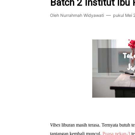
Batch 2 Institut Ibu 
Oleh
Nurrahmah Widyawati
pukul
Mei 
Vibes
liburan masih terasa. Ternyata butuh 
tantangan kembali muncul.
Puasa pekan-3
te