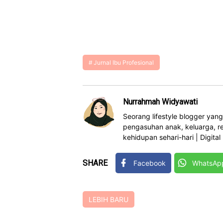
Jurnal Ibu Profesional
Nurrahmah Widyawati
Seorang lifestyle blogger yan
pengasuhan anak, keluarga, re
kehidupan sehari-hari | Digital I
SHARE
Facebook
WhatsAp
LEBIH BARU