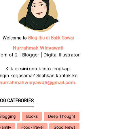
Welcome to
Blog Ibu di Balik Gawai
Nurrahmah Widyawati
om of 2 | Blogger | Digital Illustrator
Klik di
sini
untuk info lengkap.
Ingin kerjasama? Silahkan kontak ke
nurrahmahwidyawati@gmail.com.
OG CATEGORIES
Blogging
Books
Deep Thought
Family
Food-Travel
Good News