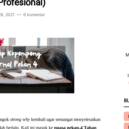
Profesional)
28, 2021
6 komentar
M
BL
tengok
strong why
kembali agar semangat menyelesaikan
lah berlalu. Kali ini masuk ke
puasa pekan-4 Tahap