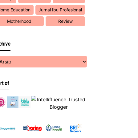
ome Education
Jurnal Ibu Profesional
Motherhood
Review
chive
rt of