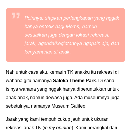
Poinnya, siapkan perlengkapan yang nggak
hanya estetik bagi
Moms
, namun
sesuaikan juga dengan lokasi rekreasi,
jarak, agenda/kegiatannya ngapain aja, dan
kenyamanan si anak.
Nah untuk
case
aku, kemarin TK anakku itu rekreasi di
wahana gitu namanya
Saloka Theme Park
. Di sana
isinya wahana yang nggak hanya diperuntukkan untuk
anak-anak, namun dewasa juga. Ada museumnya juga
sebetulnya, namanya Museum Galileo.
Jarak yang kami tempuh cukup jauh untuk ukuran
rekreasi anak TK (
in my opinion
). Kami berangkat dari