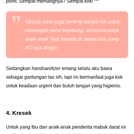
point
. Sempat memangnya? Sempat kok! ^^
Minyak telon juga penting banget nih untuk
mencegah perut kembung, terutama untuk
anak-anak saat berada di dalam bus yang
AC-nya dingin.
Sedangkan
handsanitizer
emang selalu aku bawa
sebagai gantungan tas sih, tapi ini bermanfaat juga kok
untuk keadaan
urgent
dan butuh tangan yang higienis.
4. Kresek
Untuk yang Ibu dan anak-anak penderita mabuk darat ini