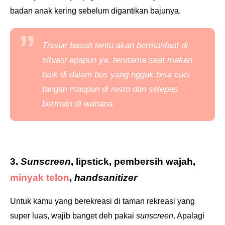
badan anak kering sebelum digantikan bajunya.
Tissue
basah tentu akan bermanfaat di
situasi apapun ya, terutama saat makan
baik di dalam bus yang nggak bisa cuci
tangan maupun di resto dan selepas
bermain di wahana.
3.
Sunscreen
, lipstick, pembersih wajah,
minyak telon
,
handsanitizer
Untuk kamu yang berekreasi di taman rekreasi yang
super luas, wajib banget deh pakai
sunscreen
. Apalagi