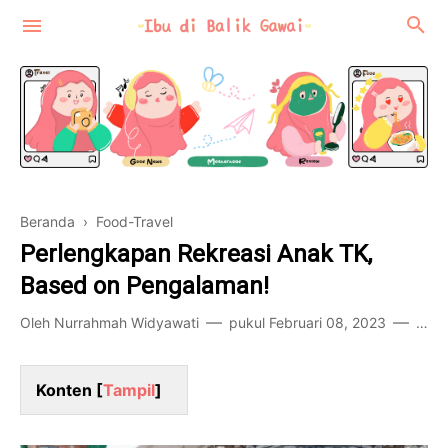
Beranda
›
Food-Travel
Motherhood
Perlengkapan Rekreasi Anak TK,
Review
Based on Pengalaman!
Food-Travel
Oleh
Nurrahmah Widyawati
pukul
Februari 08, 2023
4 ko
Konten [
Tampil
]