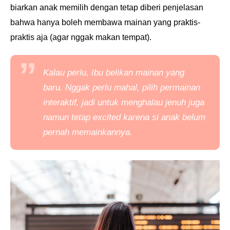
biarkan anak memilih dengan tetap diberi penjelasan
bahwa hanya boleh membawa mainan yang praktis-
praktis aja (agar nggak makan tempat).
Kalau perlu, Ibu belikan mainan yang
baru.
Nggak perlu mahal, pilih permainan
interaktif, jadi untuk menghalau jenuh juga
namun tetap
excited
karena si anak belum
pernah memainkannya.