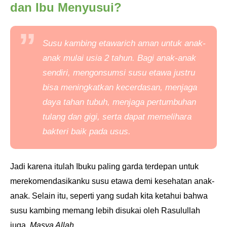
dan Ibu Menyusui?
Susu kambing etawarich aman untuk anak-
anak mulai usia 2 tahun. Bagi anak-anak
sendiri, mengonsumsi susu etawa justru
bisa meningkatkan kecerdasan, menjaga
daya tahan tubuh, menjaga pertumbuhan
tulang dan gigi, serta dapat memelihara
bakteri baik pada usus.
Jadi karena itulah Ibuku paling garda terdepan untuk
merekomendasikanku susu etawa demi kesehatan anak-
anak. Selain itu, seperti yang sudah kita ketahui bahwa
susu kambing memang lebih disukai oleh Rasulullah
juga.
Masya Allah.