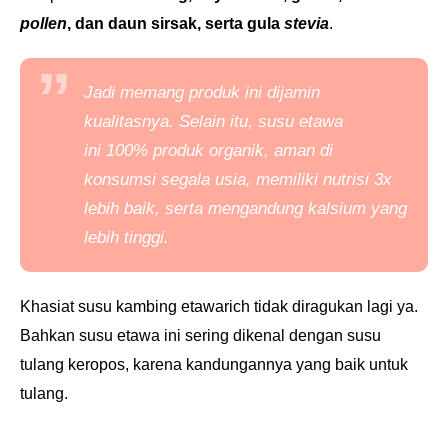
pollen
, dan daun sirsak, serta gula
stevia
.
Jadi memang produk ini dijamin
kualitasnya. Selain itu, susu etawa
ini
100% produk organik, a
man di
konsumsi segala usia, memiliki n
utrisi 3x
lebih baik, serta mengandung k
alsium yang
lebih tinggi.
Khasiat susu kambing etawarich tidak diragukan lagi ya.
Bahkan susu etawa ini sering dikenal dengan
susu
tulang keropos, karena kandungannya yang baik untuk
tulang.