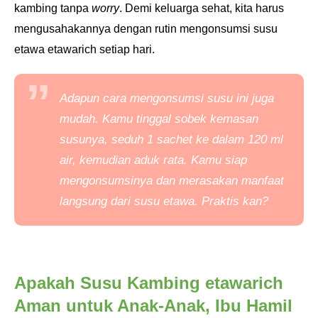
kambing tanpa
worry
. Demi keluarga sehat, kita harus
mengusahakannya dengan rutin mengonsumsi susu
etawa etawarich setiap hari.
Adapun cara mengonsumsi susu ini juga
mudah. Kamu tinggal sobek kemasan
susunya, seduh 1
sachet
ke dalam 120 ml
air, kemudian aduk rata. Kamu siap
mengonsumsinya dan merasakan manfaat
langsung dari susu etawa. Praktis kan?
Apakah Susu Kambing etawarich
Aman untuk Anak-Anak, Ibu Hamil