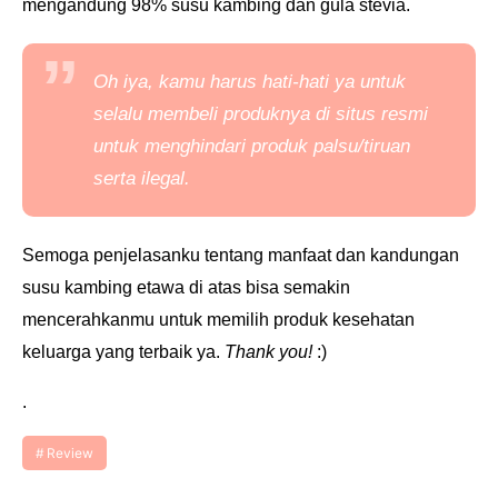
mengandung
98% susu kambing dan g
ula stevia.
Oh iya, kamu harus hati-hati ya untuk
selalu membeli produknya di situs resmi
untuk menghindari produk palsu/tiruan
serta ilegal.
Semoga penjelasanku tentang manfaat dan kandungan
susu kambing etawa di atas bisa semakin
mencerahkanmu untuk memilih produk kesehatan
keluarga yang terbaik ya.
Thank you!
:)
.
Review