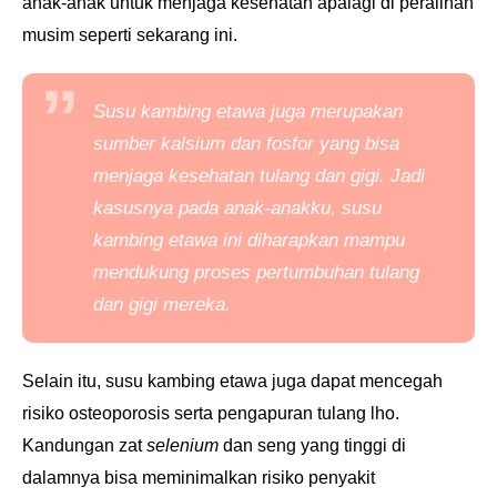
anak-anak untuk menjaga kesehatan apalagi di peralihan
musim seperti sekarang ini.
Susu kambing etawa juga merupakan
sumber kalsium dan fosfor yang bisa
menjaga kesehatan tulang dan gigi. Jadi
kasusnya pada anak-anakku, susu
kambing etawa ini diharapkan mampu
mendukung proses pertumbuhan tulang
dan gigi mereka.
Selain itu, susu kambing etawa juga dapat mencegah
risiko osteoporosis serta pengapuran tulang lho.
Kandungan zat
selenium
dan seng yang tinggi di
dalamnya bisa meminimalkan risiko penyakit