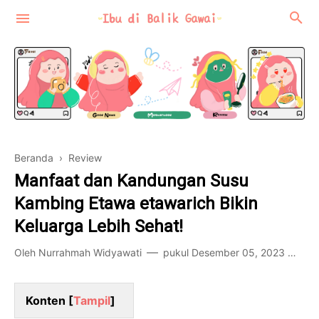
Beranda
›
Review
Motherhood
Manfaat dan Kandungan Susu
Review
Kambing Etawa etawarich Bikin
Keluarga Lebih Sehat!
Food-Travel
Oleh
Nurrahmah Widyawati
pukul
Desember 05, 2023
59
Konten [
Tampil
]