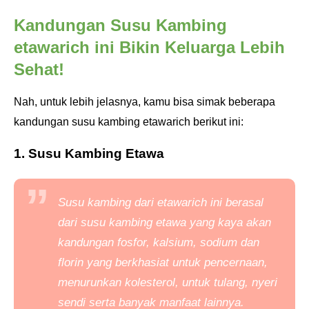
Kandungan Susu Kambing
etawarich ini Bikin Keluarga Lebih
Sehat!
Nah, untuk lebih jelasnya, kamu bisa simak beberapa
kandungan susu kambing etawarich berikut ini:
1. Susu Kambing Etawa
Susu kambing dari etawarich ini berasal
dari susu kambing etawa yang kaya akan
kandungan fosfor, kalsium, sodium dan
florin yang berkhasiat untuk pencernaan,
menurunkan kolesterol, untuk tulang, nyeri
sendi serta banyak manfaat lainnya.