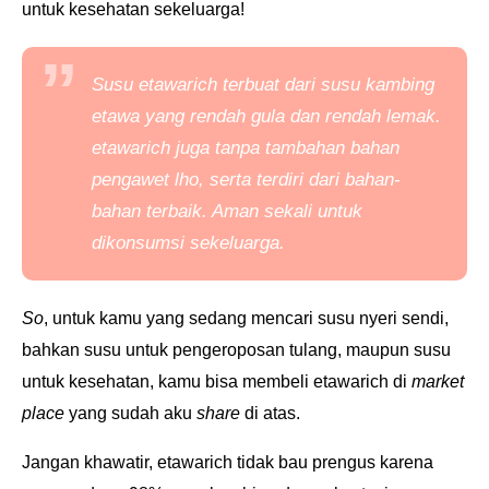
untuk kesehatan sekeluarga!
Susu etawarich terbuat dari susu kambing
etawa yang rendah gula dan rendah lemak.
etawarich juga tanpa tambahan bahan
pengawet lho, serta terdiri dari bahan-
bahan terbaik. Aman sekali untuk
dikonsumsi sekeluarga.
So
, untuk kamu yang sedang mencari susu nyeri sendi,
bahkan susu untuk pengeroposan tulang, maupun susu
untuk kesehatan, kamu bisa membeli etawarich di
market
place
yang sudah aku
share
di atas.
Jangan khawatir, etawarich tidak bau prengus karena