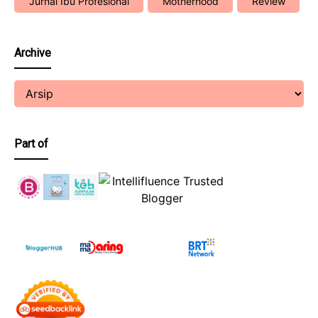
Jurnal Ibu Profesional
Motherhood
Review
Archive
Part of