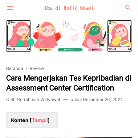
Beranda
›
Review
Motherhood
Cara Mengerjakan Tes Kepribadian di
Review
Assessment Center Certification
Food-Travel
Oleh
Nurrahmah Widyawati
pukul
Desember 26, 2024
1 
Konten [
Tampil
]