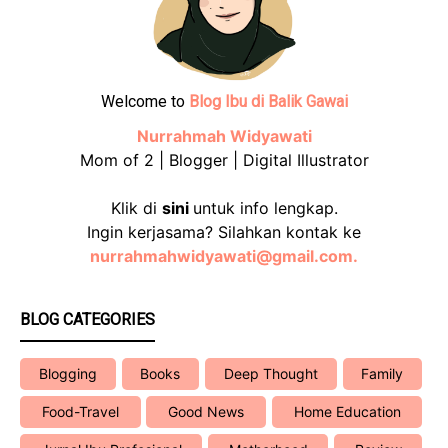
Welcome to
Blog Ibu di Balik Gawai
Nurrahmah Widyawati
Mom of 2 | Blogger | Digital Illustrator
Klik di
sini
untuk info lengkap.
Ingin kerjasama? Silahkan kontak ke
nurrahmahwidyawati@gmail.com.
BLOG CATEGORIES
Blogging
Books
Deep Thought
Family
Food-Travel
Good News
Home Education