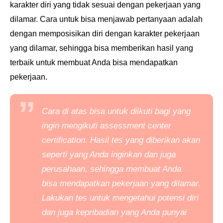
karakter diri yang tidak sesuai dengan pekerjaan yang
dilamar. Cara untuk bisa
menjawab pertanyaan adalah
dengan memposisikan diri dengan karakter pekerjaan
yang dilamar,
sehingga bisa memberikan hasil yang
terbaik untuk membuat Anda bisa mendapatkan
pekerjaan.
Cara di atas bisa untuk diikuti bagi yang
ingin mengikuti
assessment center
certification.
Hasil tes
yang diberikan akan
seperti yang Anda inginkan dan juga
perusahaan, sehingga membuat Anda
bisa
mendapatkan pekerjaan yang dilamar.
Lakukan tes untuk mengetahui potensi diri
dan juga
kepribadian yang Anda punyai