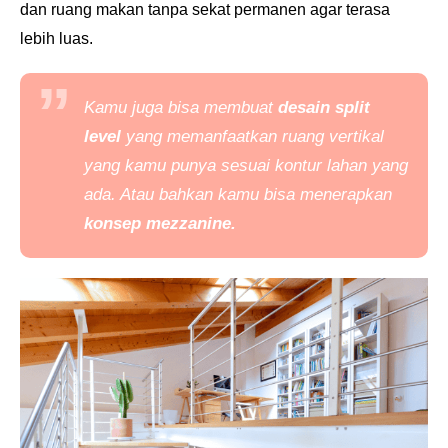
dan ruang makan tanpa sekat permanen agar terasa
lebih luas.
Kamu juga bisa membuat
desain
split
level
yang memanfaatkan ruang vertikal
yang kamu punya sesuai kontur lahan yang
ada. Atau bahkan kamu bisa menerapkan
konsep
mezzanine
.