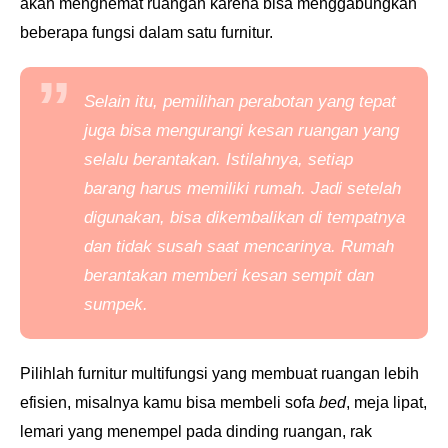
akan menghemat ruangan karena bisa menggabungkan
beberapa fungsi dalam satu furnitur.
Selain itu, pemilihan perabotan yang tepat
juga bisa mengurangi kesan ruangan yang
selalu berantakan. Istilahnya, setiap
barang harus memiliki rumah. Jadi setelah
digunakan, bisa dikembalikan di tempatnya
dan tidak susah saat mencarinya. Rumah
berantakan memberi kesan sempit dan
sumpek.
Pilihlah furnitur multifungsi yang membuat ruangan lebih
efisien, misalnya kamu bisa membeli sofa
bed
, meja lipat,
lemari yang menempel pada dinding ruangan, rak