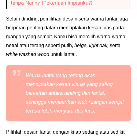
tanpa Nanny (Pekerjaan Impianku?)
Selain dinding, pemilihan desain serta warna lantai juga
berperan penting dalam menciptakan kesan luas pada
ruangan yang sempit. Kamu bisa memilih warna-warna
netral atau terang seperti putih,
beige, light oak,
serta
white washed wood
untuk lantai.
Warna lantai yang terang akan
menciptakan kesan visual yang saling
berkaitan antara dinding dan lantai,
sehingga memberikan efek ruangan sempit
terasa lebih menyatu dan luas.
Pilihlah desain lantai dengan kilap sedang atau sedikit