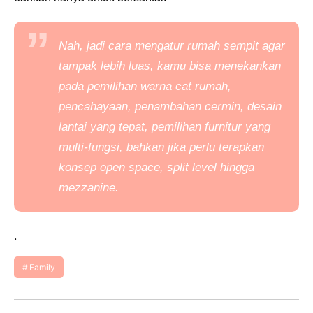
Nah, jadi cara mengatur rumah sempit agar
tampak lebih luas, kamu bisa menekankan
pada pemilihan warna cat rumah,
pencahayaan, penambahan cermin, desain
lantai yang tepat, pemilihan furnitur yang
multi-fungsi, bahkan jika perlu terapkan
konsep
open space, split level
hingga
mezzanine
.
.
Family