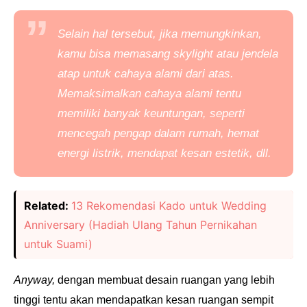
Selain hal tersebut, jika memungkinkan,
kamu bisa memasang
skylight
atau jendela
atap untuk cahaya alami dari atas.
Memaksimalkan cahaya alami tentu
memiliki banyak keuntungan, seperti
mencegah pengap dalam rumah, hemat
energi listrik, mendapat kesan estetik, dll.
Related:
13 Rekomendasi Kado untuk Wedding
Anniversary (Hadiah Ulang Tahun Pernikahan
untuk Suami)
Anyway,
dengan membuat desain ruangan yang lebih
tinggi tentu akan mendapatkan kesan ruangan sempit