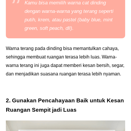
Kamu bisa memilih warna cat dinding
dengan warna-warna yang terang seperti
putih, krem, atau pastel (
baby blue, mint
green, soft peach
, dll)
.
Warna terang pada dinding bisa memantulkan cahaya,
sehingga membuat ruangan terasa lebih luas.
Warna-
warna terang ini juga dapat memberi kesan bersih, segar,
dan menjadikan suasana ruangan terasa lebih nyaman.
2. Gunakan Pencahayaan Baik untuk Kesan
Ruangan Sempit jadi Luas