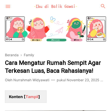
Beranda
›
Family
Motherhood
Cara Mengatur Rumah Sempit Agar
Review
Terkesan Luas, Baca Rahasianya!
Food-Travel
Oleh
Nurrahmah Widyawati
pukul
November 23, 2025
Po
Konten [
Tampil
]