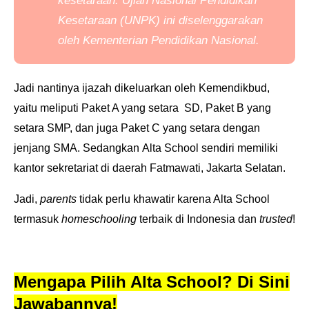
kesetaraan.
Ujian Nasional Pendidikan
Kesetaraan (UNPK) ini diselenggarakan
oleh Kementerian Pendidikan Nasional.
Jadi nantinya ijazah dikeluarkan oleh Kemendikbud,
yaitu meliputi Paket A yang setara SD, Paket B yang
setara SMP, dan juga Paket C yang setara dengan
jenjang SMA. Sedangkan
Alta School sendiri memiliki
kantor sekretariat di daerah Fatmawati, Jakarta Selatan.
Jadi,
parents
tidak perlu khawatir karena Alta School
termasuk
homeschooling
terbaik di Indonesia dan
trusted
!
Mengapa Pilih Alta School? Di Sini
Jawabannya!