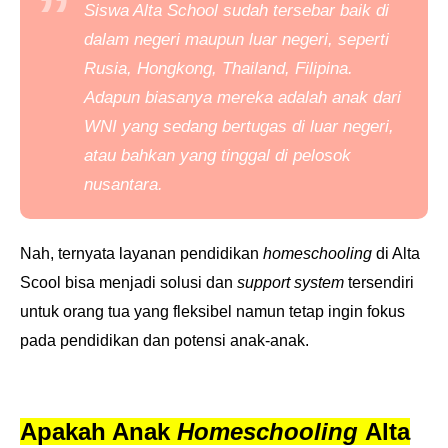
Siswa Alta School sudah tersebar baik di
dalam negeri maupun luar negeri, seperti
Rusia, Hongkong, Thailand, Filipina.
Adapun biasanya mereka adalah anak dari
WNI yang sedang bertugas di luar negeri,
atau bahkan yang tinggal di pelosok
nusantara.
Nah, ternyata layanan pendidikan
homeschooling
di Alta
Scool bisa menjadi solusi dan
support system
tersendiri
untuk orang tua yang fleksibel namun tetap ingin fokus
pada pendidikan dan potensi anak-anak.
Apakah Anak
Homeschooling
Alta