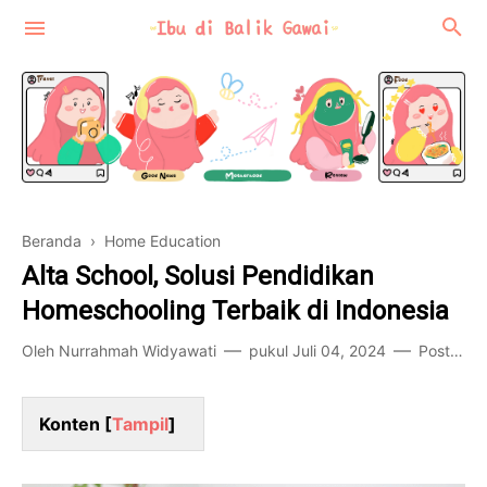
Beranda
›
Home Education
Motherhood
Alta School, Solusi Pendidikan
Review
Homeschooling Terbaik di Indonesia
Food-Travel
Oleh
Nurrahmah Widyawati
pukul
Juli 04, 2024
Posting Komentar
Konten [
Tampil
]