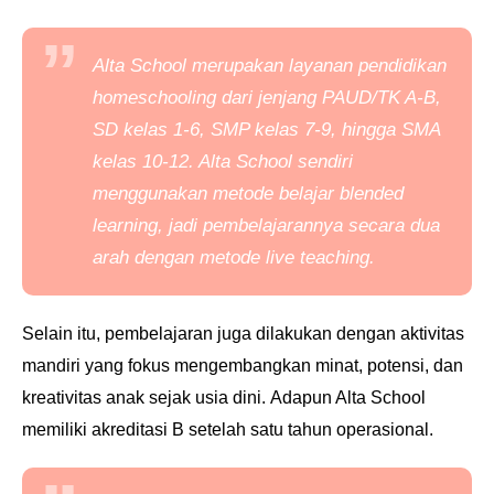
Alta School merupakan layanan pendidikan
homeschooling
dari jenjang PAUD/TK A-B,
SD kelas 1-6, SMP kelas 7-9, hingga SMA
kelas 10-12. Alta School sendiri
menggunakan metode belajar
blended
learning
, jadi pembelajarannya secara dua
arah dengan metode
live teaching.
Selain itu, pembelajaran juga dilakukan dengan aktivitas
mandiri yang fokus mengembangkan minat, potensi, dan
kreativitas anak sejak usia dini.
Adapun Alta School
memiliki akreditasi B setelah satu tahun operasional.