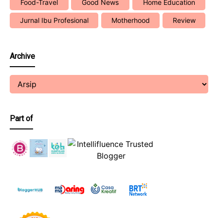
Food-Travel
Good News
Home Education
Jurnal Ibu Profesional
Motherhood
Review
Archive
Part of