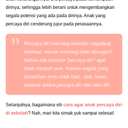
dirinya, sehingga lebih berani untuk mengembangkan
segala potensi yang ada pada dirinya. Anak yang
percaya diri cenderung jujur pada perasaannya.
Percaya diri memang memiliki segudang
manfaat, namun memang tidak dipungkiri
bahwa ada batasan "percaya diri" agar
tidak menjadi
over
. Karena segala yang
berlebihan tentu tidak baik. Jadi, harus
balance
antara percaya diri dan tahu diri.
Selanjutnya, bagaimana sih
cara agar anak percaya diri
di sekolah
? Nah, mari kita simak yuk sampai selesai!