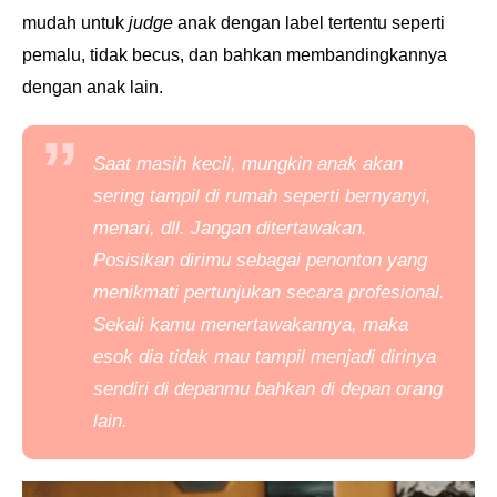
mudah untuk
judge
anak dengan label tertentu seperti
pemalu, tidak becus, dan bahkan membandingkannya
dengan anak lain.
Saat masih kecil, mungkin anak akan
sering tampil di rumah seperti bernyanyi,
menari, dll. Jangan ditertawakan.
Posisikan dirimu sebagai penonton yang
menikmati pertunjukan secara profesional.
Sekali kamu menertawakannya, maka
esok dia tidak mau tampil menjadi dirinya
sendiri di depanmu bahkan di depan orang
lain.