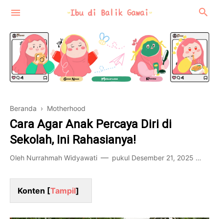
Beranda
›
Motherhood
Motherhood
Cara Agar Anak Percaya Diri di
Review
Sekolah, Ini Rahasianya!
Food-Travel
Oleh
Nurrahmah Widyawati
pukul
Desember 21, 2025
Pos
Konten [
Tampil
]