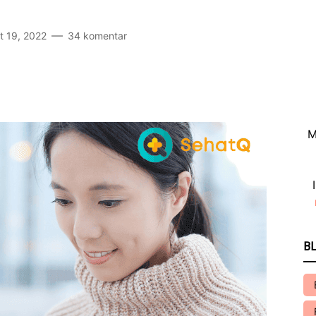
t 19, 2022
34 komentar
M
BL