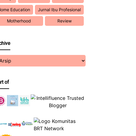
ome Education
Jurnal Ibu Profesional
Motherhood
Review
chive
rt of