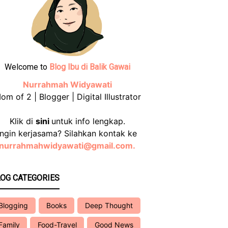
Welcome to
Blog Ibu di Balik Gawai
Nurrahmah Widyawati
om of 2 | Blogger | Digital Illustrator
Klik di
sini
untuk info lengkap.
Ingin kerjasama? Silahkan kontak ke
nurrahmahwidyawati@gmail.com.
OG CATEGORIES
Blogging
Books
Deep Thought
Family
Food-Travel
Good News