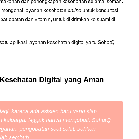
m makanan dan perlengkapan keseharian selama isoman.
aku mengenal layanan kesehatan
online
untuk konsultasi
obat-obatan dan vitamin, untuk dikirimkan ke suami di
atu aplikasi layanan kesehatan digital yaitu SehatQ.
Kesehatan Digital yang Aman
lagi, karena ada asisten baru yang siap
n keluarga. Nggak hanya mengobati, SehatQ
gahan, pengobatan saat sakit, bahkan
elah sembuh.