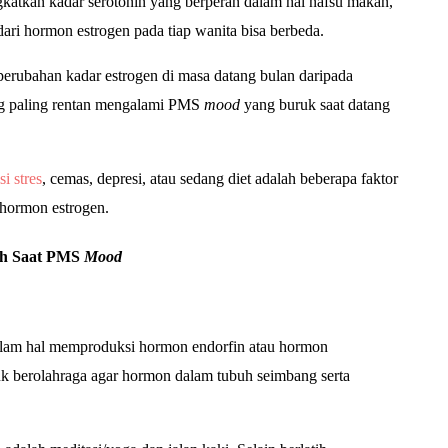
gkatkan kadar serotonin yang berperan dalam hal nafsu makan,
dari hormon estrogen pada tiap wanita bisa berbeda.
p perubahan kadar estrogen di masa datang bulan daripada
ng paling rentan mengalami PMS
mood
yang buruk saat datang
i stres
, cemas, depresi, atau sedang diet adalah beberapa faktor
 hormon estrogen.
ah Saat PMS
Mood
dalam hal memproduksi hormon endorfin atau hormon
uk berolahraga agar hormon dalam tubuh seimbang serta