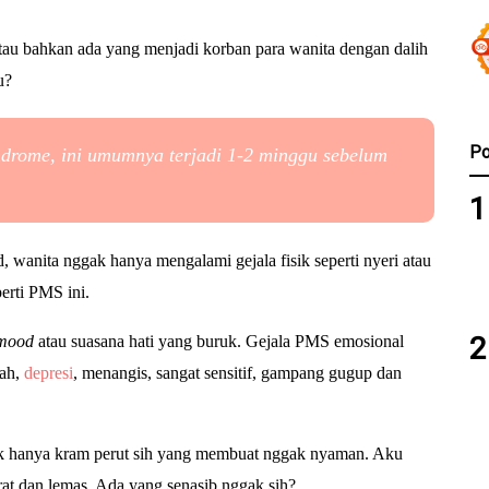
au bahkan ada yang menjadi korban para wanita dengan dalih
u?
Po
ndrome
, ini umumnya terjadi 1-2 minggu sebelum
, wanita nggak hanya mengalami gejala fisik seperti nyeri atau
erti PMS ini.
mood
atau suasana hati yang buruk.
Gejala PMS emosional
ah,
d
epresi
, m
enangis, s
angat sensitif, g
ampang gugup dan
gak hanya kram perut sih yang membuat nggak nyaman. Aku
at dan lemas. Ada yang senasib nggak sih?