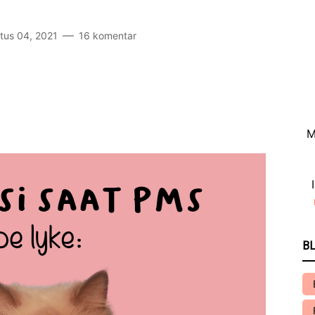
tus 04, 2021
16 komentar
M
BL