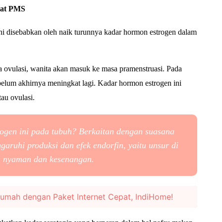
aat PMS
 disebabkan oleh naik turunnya kadar hormon estrogen dalam
a ovulasi, wanita akan masuk ke masa pramenstruasi. Pada
ebelum akhirnya meningkat lagi.
Kadar hormon estrogen ini
tau ovulasi.
rogen ini pada tubuh?
Berkaitan dengan suasana
aruhi produksi dan efek endorfin, yaitu unsur di
a nyaman dan kesenangan.
Rumah dengan Paket Internet Cepat, IndiHome!