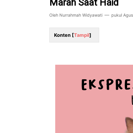
Marah Saat Haid
Oleh
Nurrahmah Widyawati
pukul
Agus
Konten [
Tampil
]