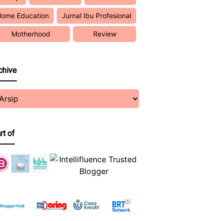
ome Education
Jurnal Ibu Profesional
Motherhood
Review
chive
rt of