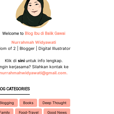
Welcome to
Blog Ibu di Balik Gawai
Nurrahmah Widyawati
om of 2 | Blogger | Digital Illustrator
Klik di
sini
untuk info lengkap.
Ingin kerjasama? Silahkan kontak ke
nurrahmahwidyawati@gmail.com.
OG CATEGORIES
Blogging
Books
Deep Thought
Family
Food-Travel
Good News