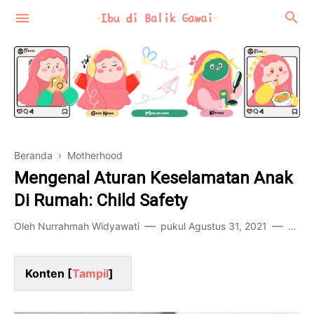
Beranda
›
Motherhood
Motherhood
Mengenal Aturan Keselamatan Anak
Review
Di Rumah: Child Safety
Food-Travel
Oleh
Nurrahmah Widyawati
pukul
Agustus 31, 2021
6 ko
Konten [
Tampil
]