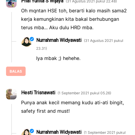
Phai Yunita S Wijaya
31 Agustus 2021 pukul 22.48
Oh mqntan HSE toh, berarti kalo masih sama2
kerja kemungkinan kita bakal berhubungan
terus mba... Aku dulu HRD mba.
Nurrahmah Widyawati
31 Agustus 2021 pukul
23.31
Iya mbak ;) hehehe.
BALAS
Hesti Trisnawati
1 September 2021 pukul 05.26
Punya anak kecil memang kudu ati-ati bingit,
safety first and must!
Nurrahmah Widyawati
1 September 2021 pukul