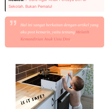
Sekolah. Bukan Pemalu!
Hal ini sangat berkaitan dengan artikel yang
aku post kemarin, yaitu tentang
Melatih
Kemandirian Anak Usia Dini
.