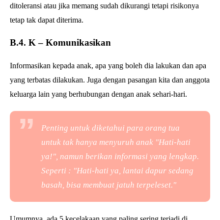
ditoleransi atau jika memang sudah dikurangi tetapi risikonya
tetap tak dapat diterima.
B.4. K – Komunikasikan
Informasikan kepada anak, apa yang boleh dia lakukan dan apa
yang terbatas dilakukan. Juga dengan pasangan kita dan anggota
keluarga lain yang berhubungan dengan anak sehari-hari.
Penting untuk diketahui para orang tua
untuk tak hanya menyuruh anak "Hati-hati
ya!", namun berikan informasi yang lengkap.
Seperti : "Hati-hati
ya, lantai dapur sedang
basah, bisa membuat jatuh terpeleset."
Umumnya, ada 5 kecelakaan yang paling sering terjadi di