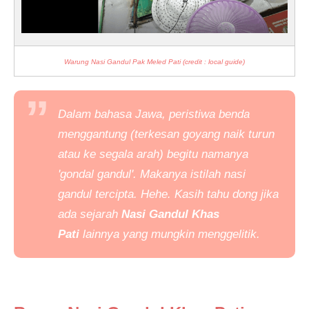
Warung Nasi Gandul Pak Meled Pati (credit : local guide)
Dalam bahasa Jawa, peristiwa benda
menggantung (terkesan goyang naik turun
atau ke segala arah) begitu namanya
'gondal gandul'. Makanya istilah nasi
gandul tercipta. Hehe. Kasih tahu dong jika
ada sejarah
Nasi Gandul Khas
Pati
lainnya yang mungkin menggelitik.