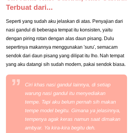
Terbuat dari...
Seperti yang sudah aku jelaskan di atas. Penyajian dari
nasi gandul di beberapa tempat itu konsisten, yaitu
dengan piring rotan dengan alas daun pisang. Dulu
sepertinya makannya menggunakan 'suru', semacam
sendok dari daun pisang yang dilipat itu lho.
Nah tempat
yang aku datangi sih sudah modern, pakai sendok biasa.
Ciri khas nasi gandul lainnya, di setiap
warung nasi gandul itu menyediakan
tempe. Tapi aku belum pernah sih makan
tempe model begitu. Gimana ya jelasinnya,
tempenya agak keras namun saat dimakan
ambyar. Ya kira-kira begitu deh.