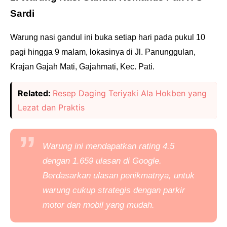
Sardi
Warung nasi gandul ini buka setiap hari pada pukul 10
pagi hingga 9 malam, lokasinya di Jl. Panunggulan,
Krajan Gajah Mati, Gajahmati, Kec. Pati.
Related:
Resep Daging Teriyaki Ala Hokben yang
Lezat dan Praktis
Warung ini mendapatkan
rating
4.5
dengan 1.659 ulasan di Google.
Berdasarkan ulasan penikmatnya, untuk
warung cukup strategis dengan parkir
motor dan mobil yang mudah.