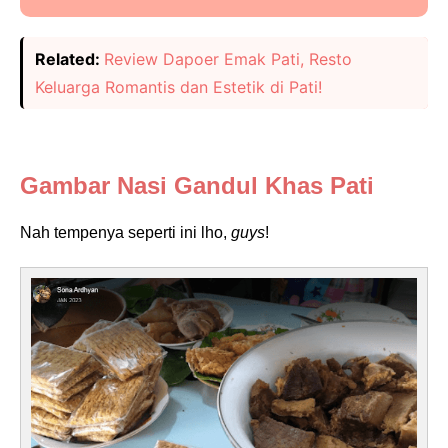
Related:
Review Dapoer Emak Pati, Resto
Keluarga Romantis dan Estetik di Pati!
Gambar Nasi Gandul Khas Pati
Nah tempenya seperti ini lho,
guys
!