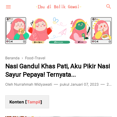
Beranda
›
Food-Travel
Motherhood
Nasi Gandul Khas Pati, Aku Pikir Nasi
Review
Sayur Pepaya! Ternyata...
Food-Travel
Oleh
Nurrahmah Widyawati
pukul
Januari 07, 2023
2 komentar
Konten [
Tampil
]