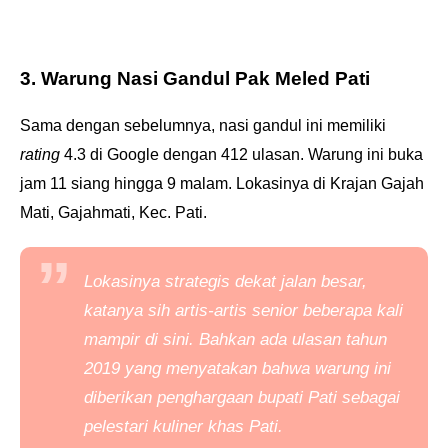
3. Warung Nasi Gandul Pak Meled Pati
Sama dengan sebelumnya, nasi gandul ini memiliki
rating
4.3 di Google dengan 412 ulasan. Warung ini buka
jam 11 siang hingga 9 malam. Lokasinya di Krajan Gajah
Mati, Gajahmati, Kec. Pati.
Lokasinya strategis dekat jalan besar,
katanya sih artis-artis senior beberapa kali
mampir di sini. Bahkan ada ulasan tahun
2019 yang menyatakan bahwa warung ini
diberikan penghargaan bupati Pati sebagai
pelestari kuliner khas Pati.