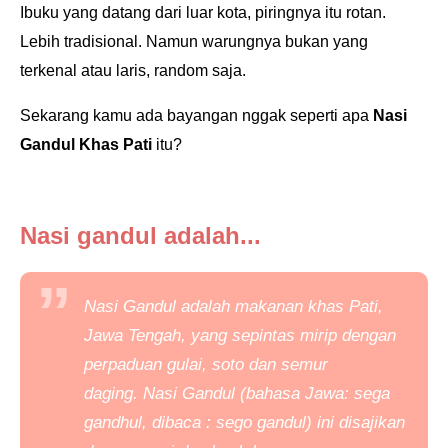
Ibuku yang datang dari luar kota, piringnya itu rotan.
Lebih tradisional. Namun warungnya bukan yang
terkenal atau laris, random saja.
Sekarang kamu ada bayangan nggak seperti apa
Nasi
Gandul Khas Pati
itu?
Nasi gandul adalah...
Nasi Gandul adalah makanan khas Pati,
Jawa Tengah, yang sepintas mirip dengan
perpaduan gulai, soto dan semur
daging.
Nasi Gandul (bahasa Jawa: sega
gandhul, dibaca : sego gandul) ini disajikan