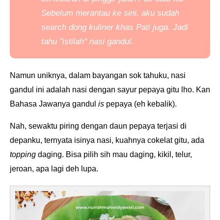
Sebelum merantau ke sini, aku sudah
search
dong kuliner khas Pati juga. Jadi
tahu "istilah" nasi gandul.
Namun uniknya, dalam bayangan sok tahuku, nasi
gandul ini adalah nasi dengan sayur pepaya gitu lho. Kan
Bahasa Jawanya gandul
is
pepaya (eh kebalik).
Nah, sewaktu piring dengan daun pepaya terjasi di
depanku, ternyata isinya nasi, kuahnya cokelat gitu, ada
topping
daging. Bisa pilih sih mau daging, kikil, telur,
jeroan, apa lagi deh lupa.