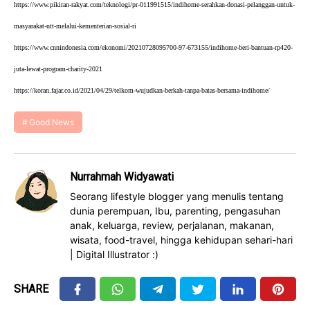
https://www.pikiran-rakyat.com/teknologi/pr-011991515/indihome-serahkan-donasi-pelanggan-untuk-
masyarakat-ntt-melalui-kementerian-sosial-ri
https://www.cnnindonesia.com/ekonomi/20210728095700-97-673155/indihome-beri-bantuan-rp420-
juta-lewat-program-charity-2021
https://koran.fajar.co.id/2021/04/29/telkom-wujudkan-berkah-tanpa-batas-bersama-indihome/
Good News
Nurrahmah Widyawati
Seorang lifestyle blogger yang menulis tentang
dunia perempuan, Ibu, parenting, pengasuhan
anak, keluarga, review, perjalanan, makanan,
wisata, food-travel, hingga kehidupan sehari-hari
| Digital Illustrator :)
SHARE