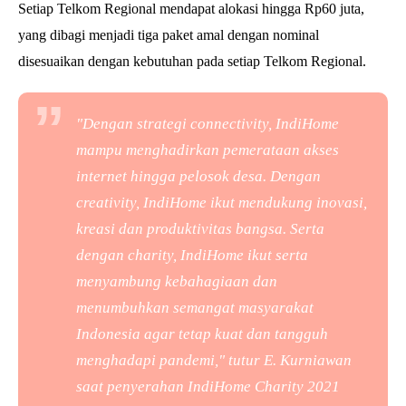
Setiap Telkom Regional mendapat alokasi hingga Rp60 juta,
yang dibagi menjadi tiga paket amal dengan nominal
disesuaikan dengan kebutuhan pada setiap Telkom Regional.
"Dengan strategi
connectivity
, IndiHome
mampu menghadirkan pemerataan akses
internet hingga pelosok desa. Dengan
creativity
, IndiHome ikut mendukung inovasi,
kreasi dan produktivitas bangsa. Serta
dengan
charity
, IndiHome ikut serta
menyambung kebahagiaan dan
menumbuhkan semangat masyarakat
Indonesia agar tetap kuat dan tangguh
menghadapi pandemi," tutur E. Kurniawan
saat penyerahan IndiHome Charity 2021