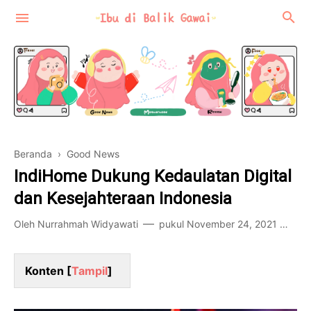
Beranda
›
Good News
Motherhood
IndiHome Dukung Kedaulatan Digital
Review
dan Kesejahteraan Indonesia
Food-Travel
Oleh
Nurrahmah Widyawati
pukul
November 24, 2021
46
Konten [
Tampil
]