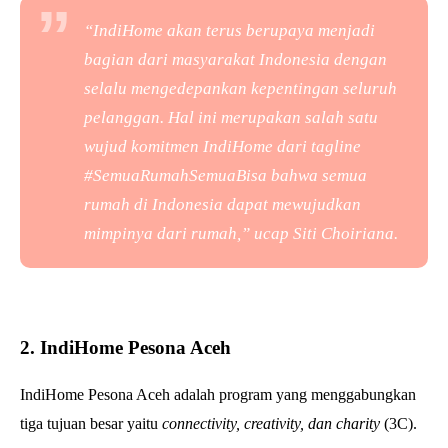
“IndiHome akan terus berupaya menjadi
bagian dari masyarakat Indonesia dengan
selalu mengedepankan kepentingan seluruh
pelanggan. Hal ini merupakan salah satu
wujud komitmen IndiHome dari tagline
#SemuaRumahSemuaBisa bahwa semua
rumah di Indonesia dapat mewujudkan
mimpinya dari rumah,” ucap Siti Choiriana.
2. IndiHome Pesona Aceh
IndiHome Pesona Aceh adalah program yang menggabungkan
tiga tujuan besar yaitu
connectivity, creativity, dan charity
(3C).