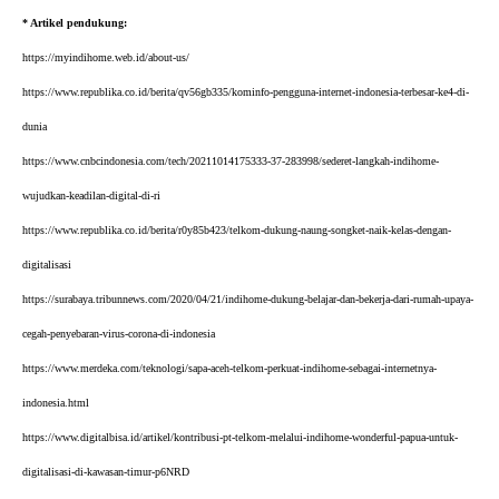
* Artikel pendukung:
https://myindihome.web.id/about-us/
https://www.republika.co.id/berita/qv56gb335/kominfo-pengguna-internet-indonesia-terbesar-ke4-di-
dunia
https://www.cnbcindonesia.com/tech/20211014175333-37-283998/sederet-langkah-indihome-
wujudkan-keadilan-digital-di-ri
https://www.republika.co.id/berita/r0y85b423/telkom-dukung-naung-songket-naik-kelas-dengan-
digitalisasi
https://surabaya.tribunnews.com/2020/04/21/indihome-dukung-belajar-dan-bekerja-dari-rumah-upaya-
cegah-penyebaran-virus-corona-di-indonesia
https://www.merdeka.com/teknologi/sapa-aceh-telkom-perkuat-indihome-sebagai-internetnya-
indonesia.html
https://www.digitalbisa.id/artikel/kontribusi-pt-telkom-melalui-indihome-wonderful-papua-untuk-
digitalisasi-di-kawasan-timur-p6NRD