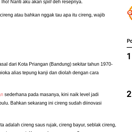
 lho! Nanti aku akan
spill
deh resepnya.
reng atau bahkan nggak tau apa itu cireng, wajib
Po
asal dari Kota Priangan (Bandung) sekitar tahun 1970-
pioka alias tepung kanji dan diolah dengan cara
an
sederhana pada masanya, kini naik level jadi
lu. Bahkan sekarang ini cireng sudah diinovasi
ta adalah cireng saus rujak, cireng bayur, seblak cireng,