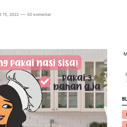
t 15, 2022
50 komentar
M
BL