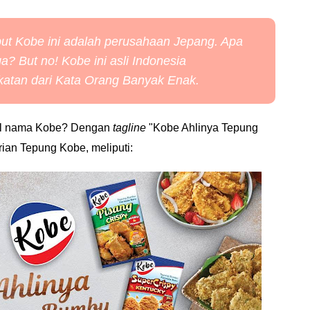
t Kobe ini adalah perusahaan Jepang. Apa
ga?
But no
! Kobe ini asli Indonesia
gkatan dari Kata Orang Banyak Enak.
sul nama Kobe? Dengan
tagline
"Kobe Ahlinya Tepung
ian Tepung Kobe, meliputi: