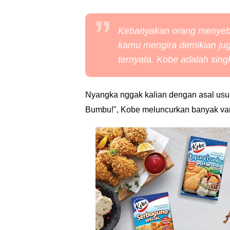
Kebanyakan orang menyebu
kamu mengira demikian ju
ternyata. Kobe adalah sin
Nyangka nggak kalian dengan asal u
Bumbu!", Kobe meluncurkan banyak var