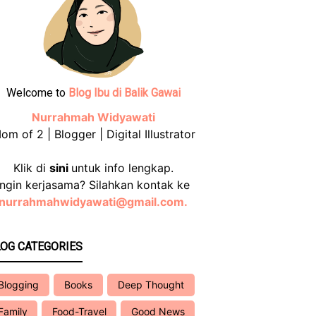
Welcome to
Blog Ibu di Balik Gawai
Nurrahmah Widyawati
om of 2 | Blogger | Digital Illustrator
Klik di
sini
untuk info lengkap.
Ingin kerjasama? Silahkan kontak ke
nurrahmahwidyawati@gmail.com.
OG CATEGORIES
Blogging
Books
Deep Thought
Family
Food-Travel
Good News