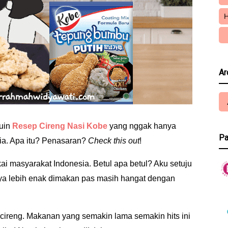
H
Ar
muin
Resep Cireng Nasi Kobe
yang nggak hanya
Pa
lia. Apa itu? Penasaran?
Check this out
!
i masyarakat Indonesia. Betul apa betul? Aku setuju
ya lebih enak dimakan pas masih hangat dengan
 cireng. Makanan yang semakin lama semakin hits ini